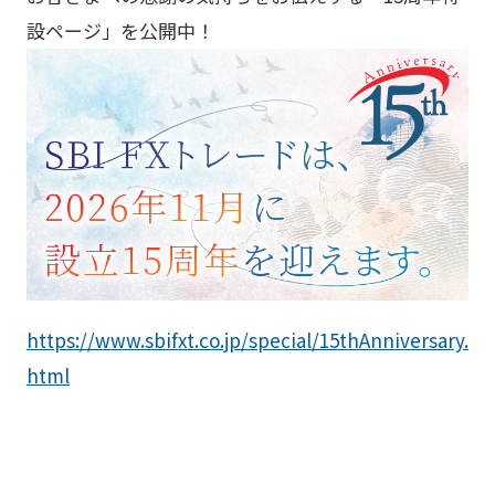
設ページ」を公開中！
https://www.sbifxt.co.jp/special/15thAnniversary.
html